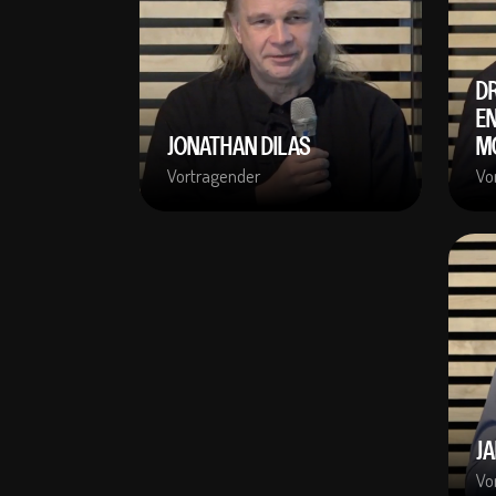
DR
E
JONATHAN DILAS
M
Vortragender
Vo
JA
Vo