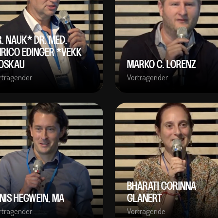
. NAUK* DR. MED.
NRICO EDINGER *VEKK
OSKAU
MARKO C. LORENZ
rtragender
Vortragender
BHARATI CORINNA
NIS HEGWEIN, MA
GLANERT
rtragender
Vortragende