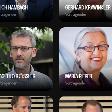
RICH HAMBACH
GERHARD KRAWINKLER
rtragender
Vortragender
AG. TILO RÖSSLER
MARIA PIEPER
rtragender
Vortragende