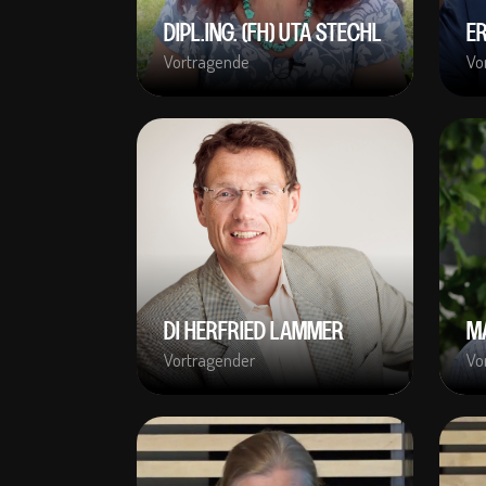
DIPL.ING. (FH) UTA STECHL
E
Vortragende
Vo
DI HERFRIED LAMMER
M
Vortragender
Vo