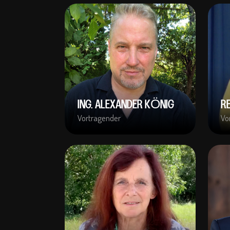
ING. ALEXANDER KÖNIG
R
Vortragender
Vo