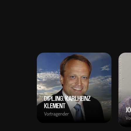
DIPL.ING. KARLHEINZ
KLEMENT
J
Vortragender
Vo