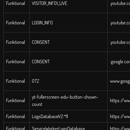
Funktional
VISITOR_INFO1_LIVE
.youtube.
Funktional
LOGIN_INFO
.youtube.
Funktional
CONSENT
.youtube.
Funktional
CONSENT
.google.c
Funktional
OTZ
www.goog
yt-fullerscreen-edu-button-shown-
Funktional
https://w
count
Funktional
LogsDatabaseV2:*||
https://w
Funktional
ServiceWorkerLogsDatabase
https://w