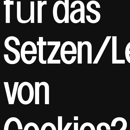
für das
Setzen/L
von