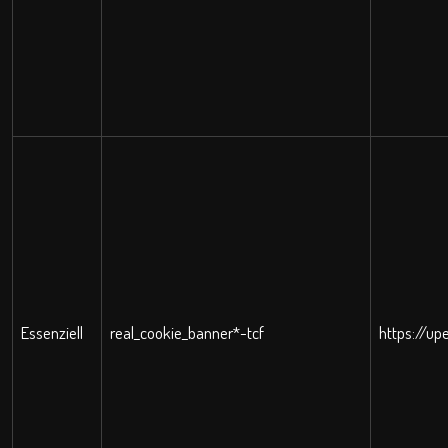
Essenziell
real_cookie_banner*-tcf
https://up