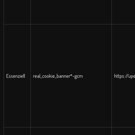
Essenziell
real_cookie_banner*-gcm
https://up