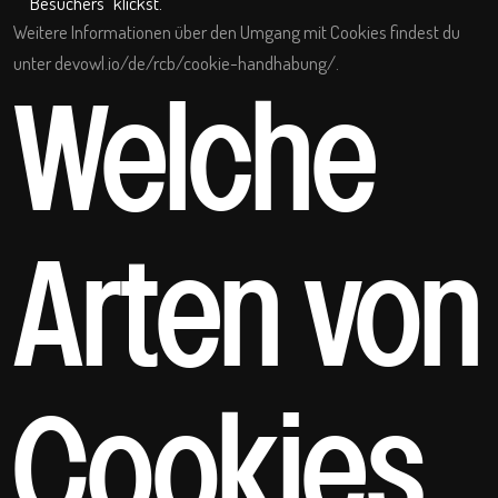
Besuchers“ klickst.
Weitere Informationen über den Umgang mit Cookies findest du
unter
devowl.io/de/rcb/cookie-handhabung/
.
Welche
Arten von
Cookies