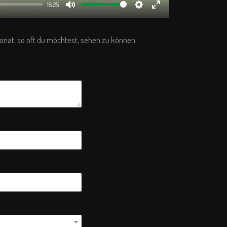
18:25
Mute
Settings
Enter
fullscreen
 Monat, so oft du möchtest, sehen zu können: