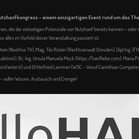
utzhanfkongress – einem einzigartigen Event rund um das Th
 die die vielseitigen Potenziale von Nutzhanf bereits kennen – oder ne
so alles im Vorfeld dieser Veranstaltung passiert ist.
tein (
NuoViso TV
), Mag. Tilo Rösler (Rechtsanwalt Dresden), Dipl.Ing. 
ktivist), Bc. Ing. Ursula Manuela Mock (
https://hanfliebe.com
), Maria P
profanter.it
) und DI Herfried Lammer (W3C – Wood Carinthian Competen
– voller Wissen, Austausch und Energie!