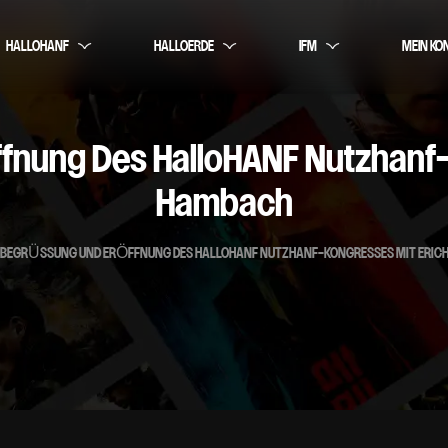
HALLOHANF
HALLOERDE
IFM
MEIN KO
nung Des HalloHANF Nutzhanf-
Hambach
BEGRÜSSUNG UND ERÖFFNUNG DES HALLOHANF NUTZHANF-KONGRESSES MIT ERICH