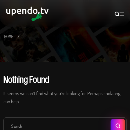
Skip
to
content
HOME
Nothing Found
It seems we can’t find what you’re looking for. Perhaps sholaang
can help.